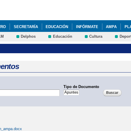
Pasar al
contenido
principal
TRO
SECRETARÍA
EDUCACIÓN
INFÓRMATE
AMPA
PL
LM
Delphos
Educación
Cultura
Depor
CATIVO CENTRO 2025-2026
RECOMENDACIONES FAMILIAS NUEVO 
ES FAMILIAS TRÁNSITO E. INFANTIL A E. PRIMARIA
PDC
PIE
ADMISIÓN ALUMNADO CURSO 2026-2027
PES
QUÉ HACEMOS
entos
Tipo de Documento
n_ampa.docx